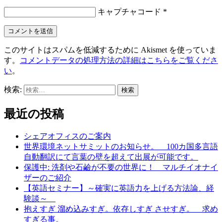
キャプチャコード
*
このサイトはスパムを低減するために Akismet を使っていま
す。
コメントデータの処理方法の詳細はこちらをご覧くださ
い
。
検索:
最近の投稿
シェアオフィスのご案内
世界環境ネットサミットのお知らせ。 100カ国多言語
自動翻訳にて言葉の壁を超えて出展が可能です。
保護中: 洗剤や石鹼が不要の世界に！ マルチイオナイ
ザーのご紹介
【英語セミナー】～確実に英語力を上げる方法論、経
験談～
抱えすぎ 溜め込みすぎ。依存しすぎ させすぎ。 求め
すぎる事。