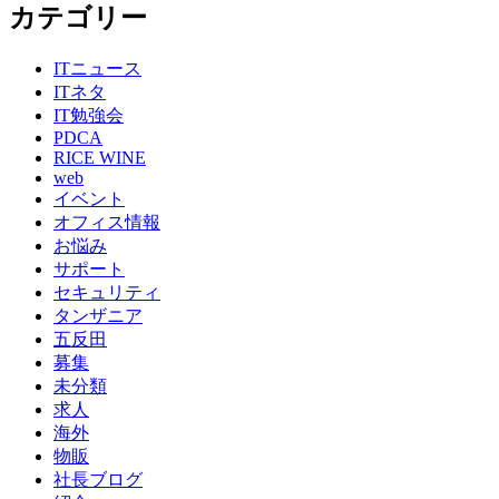
カテゴリー
ITニュース
ITネタ
IT勉強会
PDCA
RICE WINE
web
イベント
オフィス情報
お悩み
サポート
セキュリティ
タンザニア
五反田
募集
未分類
求人
海外
物販
社長ブログ