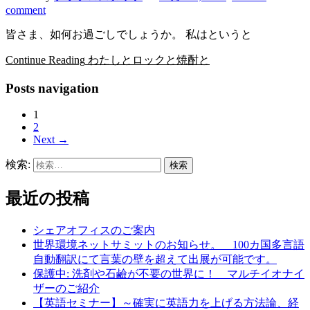
comment
皆さま、如何お過ごしでしょうか。 私はというと
Continue Reading
わたしとロックと焼酎と
Posts navigation
1
2
Next →
検索:
最近の投稿
シェアオフィスのご案内
世界環境ネットサミットのお知らせ。 100カ国多言語
自動翻訳にて言葉の壁を超えて出展が可能です。
保護中: 洗剤や石鹼が不要の世界に！ マルチイオナイ
ザーのご紹介
【英語セミナー】～確実に英語力を上げる方法論、経