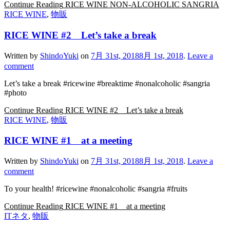
Continue Reading
RICE WINE NON-ALCOHOLIC SANGRIA
RICE WINE
,
物販
RICE WINE #2 Let’s take a break
Written by
ShindoYuki
on
7月 31st, 2018
8月 1st, 2018
.
Leave a
comment
Let’s take a break #ricewine #breaktime #nonalcoholic #sangria
#photo
Continue Reading
RICE WINE #2 Let’s take a break
RICE WINE
,
物販
RICE WINE #1 at a meeting
Written by
ShindoYuki
on
7月 31st, 2018
8月 1st, 2018
.
Leave a
comment
To your health! #ricewine #nonalcoholic #sangria #fruits
Continue Reading
RICE WINE #1 at a meeting
ITネタ
,
物販