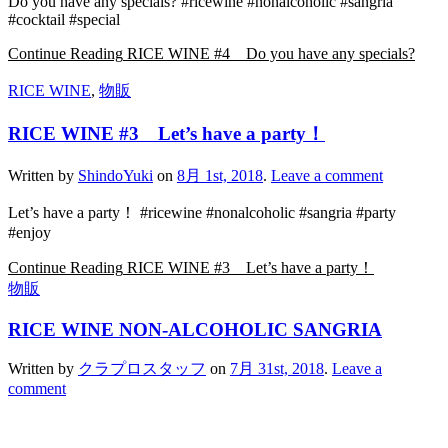
Do you have any specials? #ricewine #nonalcoholic #sangria
#cocktail #special
Continue Reading
RICE WINE #4 Do you have any specials?
RICE WINE
,
物販
RICE WINE #3 Let’s have a party！
Written by
ShindoYuki
on
8月 1st, 2018
.
Leave a comment
Let’s have a party！ #ricewine #nonalcoholic #sangria #party
#enjoy
Continue Reading
RICE WINE #3 Let’s have a party！
物販
RICE WINE NON-ALCOHOLIC SANGRIA
Written by
クラプロスタッフ
on
7月 31st, 2018
.
Leave a
comment