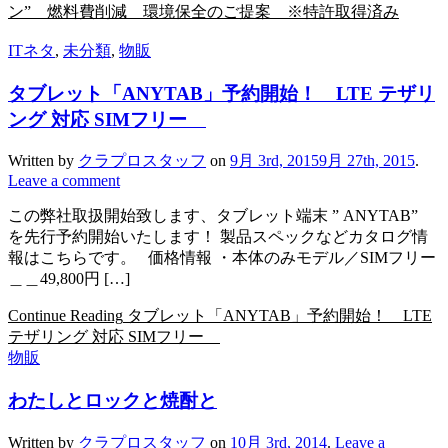
ン” 燃料費削減 環境保全のご提案 ※特許取得済み
ITネタ
,
未分類
,
物販
タブレット「ANYTAB」予約開始！ LTE テザリ
ング 対応 SIMフリー
Written by
クラプロスタッフ
on
9月 3rd, 2015
9月 27th, 2015
.
Leave a comment
この弊社取扱開始致します、タブレット端末 ” ANYTAB”
を先行予約開始いたします！ 製品スペックなどカタログ情
報はこちらです。 価格情報 ・本体のみモデル／SIMフリー
＿＿49,800円 […]
Continue Reading
タブレット「ANYTAB」予約開始！ LTE
テザリング 対応 SIMフリー
物販
わたしとロックと焼酎と
Written by
クラプロスタッフ
on
10月 3rd, 2014
.
Leave a