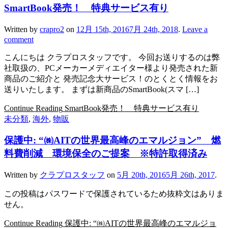
SmartBook発売！ 特典サービス有り
Written by
crapro2
on
12月 15th, 2016
7月 24th, 2018
.
Leave a
comment
こんにちは クラプロスタッフです。 今回お送りするのは弊
社取扱の、PCメーカーメディエイター様より発売された新
商品のご紹介と 発売記念大サービス！のとくとく情報をお
送りいたします。 まずは新商品のSmartBook(スマ […]
Continue Reading
SmartBook発売！ 特典サービス有り
未分類
,
海外
,
物販
保護中: “㈱AITの世界最高峰のエマルジョン” 燃
料費削減 環境保全のご提案 ※特許取得済み
Written by
クラプロスタッフ
on
5月 20th, 2016
5月 26th, 2017
.
この投稿はパスワードで保護されているため抜粋文はありま
せん。
Continue Reading
保護中: “㈱AITの世界最高峰のエマルジョ