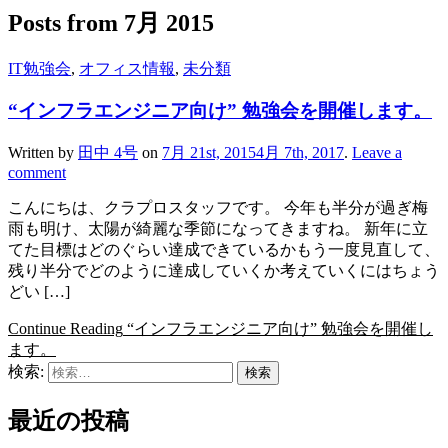
Posts from
7月 2015
IT勉強会
,
オフィス情報
,
未分類
“インフラエンジニア向け” 勉強会を開催します。
Written by
田中 4号
on
7月 21st, 2015
4月 7th, 2017
.
Leave a
comment
こんにちは、クラプロスタッフです。 今年も半分が過ぎ梅
雨も明け、太陽が綺麗な季節になってきますね。 新年に立
てた目標はどのぐらい達成できているかもう一度見直して、
残り半分でどのように達成していくか考えていくにはちょう
どい […]
Continue Reading
“インフラエンジニア向け” 勉強会を開催し
ます。
検索:
最近の投稿