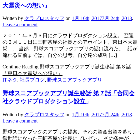
大震災への想い」
Written by
クラプロスタッフ
on
1月 16th, 2017
7月 24th, 2018
.
Leave a comment
２０１１年３月３日にクラウドプロダクション設立。 翌週
の３月１１日に三軒茶屋の社長とのアポイント。東日本大震
災…。 当然、野球スコアブックアプリの話は流れた。 話が
流れる直前までは、自分の思考、自分達の成功 […]
Continue Reading
野球スコアブックアプリ誕生秘話 第８話
「東日本大震災への想い」
ITネタ
,
社長ブログ
,
野球スコアブックアプリ
野球スコアブックアプリ誕生秘話 第７話「合同会
社クラウドプロダクション設立」
Written by
クラプロスタッフ
on
1月 10th, 2017
7月 24th, 2018
.
Leave a comment
野球スコアブックのアプリの提案、それの資金出資を募り、
御世話になった三軒茶屋の社長にプレゼン。 その条件が、