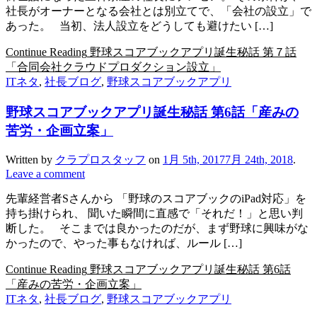
社長がオーナーとなる会社とは別立てで、「会社の設立」で
あった。 当初、法人設立をどうしても避けたい […]
Continue Reading
野球スコアブックアプリ誕生秘話 第７話
「合同会社クラウドプロダクション設立」
ITネタ
,
社長ブログ
,
野球スコアブックアプリ
野球スコアブックアプリ誕生秘話 第6話「産みの
苦労・企画立案」
Written by
クラプロスタッフ
on
1月 5th, 2017
7月 24th, 2018
.
Leave a comment
先輩経営者Sさんから 「野球のスコアブックのiPad対応」を
持ち掛けられ、 聞いた瞬間に直感で「それだ！」と思い判
断した。 そこまでは良かったのだが、まず野球に興味がな
かったので、やった事もなければ、ルール […]
Continue Reading
野球スコアブックアプリ誕生秘話 第6話
「産みの苦労・企画立案」
ITネタ
,
社長ブログ
,
野球スコアブックアプリ