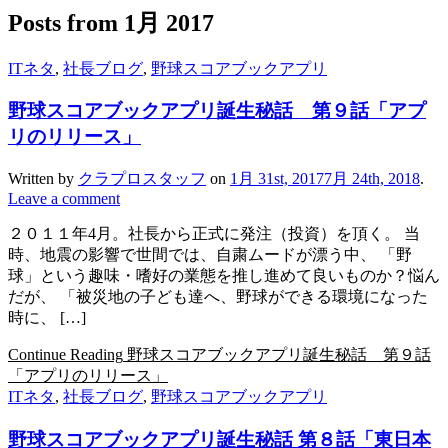
Posts from
1月 2017
ITネタ
,
社長ブログ
,
野球スコアブックアプリ
野球スコアブックアプリ誕生秘話 第９話「アプ
リのリリース」
Written by
クラプロスタッフ
on
1月 31st, 2017
7月 24th, 2018
.
Leave a comment
２０１１年4月。社長から正式に発注（投資）を頂く。 当
時、地震の影響で世間では、自粛ムードが漂う中、 「野
球」という趣味・嗜好の業態を推し進めて良いものか？悩ん
だが、 「被災地の子ども達へ、野球ができる環境になった
時に、 […]
Continue Reading
野球スコアブックアプリ誕生秘話 第９話
「アプリのリリース」
ITネタ
,
社長ブログ
,
野球スコアブックアプリ
野球スコアブックアプリ誕生秘話 第８話「東日本