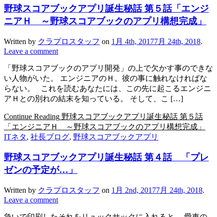
野球スコアブックアプリ誕生秘話 第５話「エンジ
ニアＨ ～野球スコアブックのアプリ構想完成」
Written by
クラプロスタッフ
on
1月 4th, 2017
7月 24th, 2018
.
Leave a comment
「野球スコアブックのアプリ開発」の上で欠かす事のできな
い人物がいた。 エンジニアのＨ。彼の事に触れなければな
らない。 これを読むあなたには、この先に起こるエンジニ
アＨとの別れの結末を知っている。 そして、こ […]
Continue Reading
野球スコアブックアプリ誕生秘話 第５話
「エンジニアＨ ～野球スコアブックのアプリ構想完成」
ITネタ
,
社長ブログ
,
野球スコアブックアプリ
野球スコアブックアプリ誕生秘話 第４話 「プレ
ゼンの予定が…」
Written by
クラプロスタッフ
on
1月 2nd, 2017
7月 24th, 2018
.
Leave a comment
急いで印刷したそれをリュックサックに入れると、 愛車の