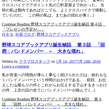
クロスバイクでアポイント先の三軒茶屋まで向かった。 当
時の私は都内であればどこでも、よくクロスバイクで移動し
ていたのだ。 この時の私は、まだあの揺れが東 […]
Continue Reading
野球スコアブックアプリ誕生秘話 第４話
「プレゼンの予定が…」
ITネタ
,
社長ブログ
,
野球スコアブックアプリ
野球スコアブックアプリ誕生秘話 第３話 「回
想：バンドメンバー ～ 大きな揺れ」
Written by
クラプロスタッフ
on
1月 1st, 2017
7月 24th, 2018
.
Leave a comment
私が音楽への情熱が薄らく事なく続けられたのは、紛れもな
くバンドメンバーという仲間のおかげである。 前回、お伝
えした山籠もりの件とこれからお伝えする下山するきっかけ
の件、上京の話の全てにバンドメンバーが絡んで […]
Continue Reading
野球スコアブックアプリ誕生秘話 第３
話 「回想：バンドメンバー ～ 大きな揺れ」