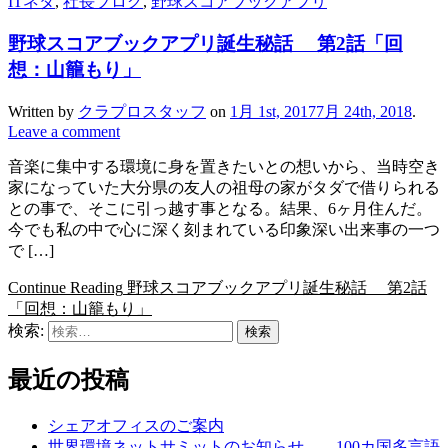
ITネタ
,
社長ブログ
,
野球スコアブックアプリ
野球スコアブックアプリ誕生秘話 第2話「回
想：山籠もり」
Written by
クラプロスタッフ
on
1月 1st, 2017
7月 24th, 2018
.
Leave a comment
音楽に集中する環境に身を置きたいとの想いから、当時空き
家になっていた大分県の友人の祖母の家がタダで借りられる
との事で、そこに引っ越す事となる。結果、6ヶ月住んだ。
今でも私の中で心に深く刻まれている印象深い出来事の一つ
で […]
Continue Reading
野球スコアブックアプリ誕生秘話 第2話
「回想：山籠もり」
検索:
最近の投稿
シェアオフィスのご案内
世界環境ネットサミットのお知らせ。 100カ国多言語