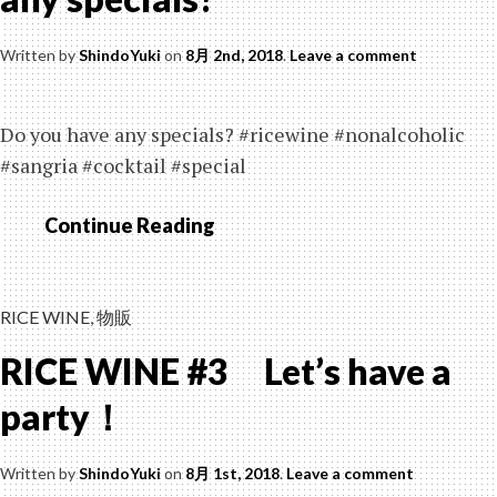
Written by
ShindoYuki
on
8月 2nd, 2018
.
Leave a comment
Do you have any specials? #ricewine #nonalcoholic
#sangria #cocktail #special
Continue Reading
RICE
WINE
#4
Do
RICE WINE
,
物販
you
RICE WINE #3 Let’s have a
have
any
party！
specials?
Written by
ShindoYuki
on
8月 1st, 2018
.
Leave a comment