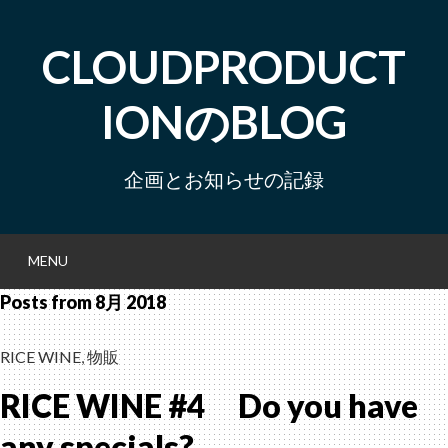
Skip
to
CLOUDPRODUCT
content
IONのBLOG
企画とお知らせの記録
MENU
S
Posts from
8月 2018
RICE WINE
,
物販
RICE WINE #4 Do you have
any specials?