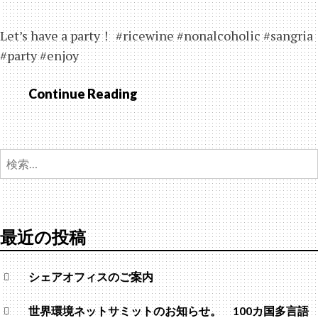
Let’s have a party！ #ricewine #nonalcoholic #sangria
#party #enjoy
Continue Reading
RICE
WINE
#3
Let’s
検
have
索:
a
party！
最近の投稿
シェアオフィスのご案内
世界環境ネットサミットのお知らせ。 100カ国多言語