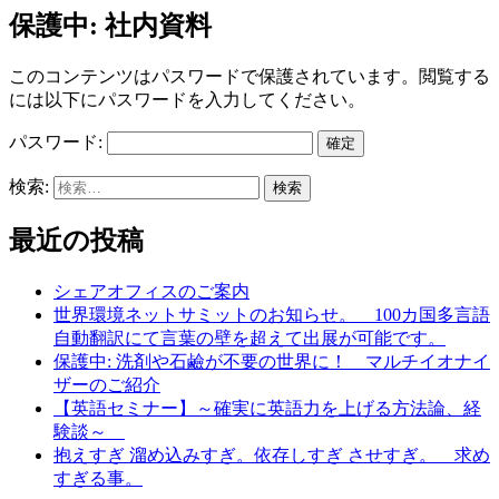
保護中: 社内資料
このコンテンツはパスワードで保護されています。閲覧する
には以下にパスワードを入力してください。
パスワード:
検索:
最近の投稿
シェアオフィスのご案内
世界環境ネットサミットのお知らせ。 100カ国多言語
自動翻訳にて言葉の壁を超えて出展が可能です。
保護中: 洗剤や石鹼が不要の世界に！ マルチイオナイ
ザーのご紹介
【英語セミナー】～確実に英語力を上げる方法論、経
験談～
抱えすぎ 溜め込みすぎ。依存しすぎ させすぎ。 求め
すぎる事。