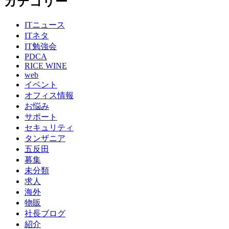
カテゴリー
ITニュース
ITネタ
IT勉強会
PDCA
RICE WINE
web
イベント
オフィス情報
お悩み
サポート
セキュリティ
タンザニア
五反田
募集
未分類
求人
海外
物販
社長ブログ
紹介