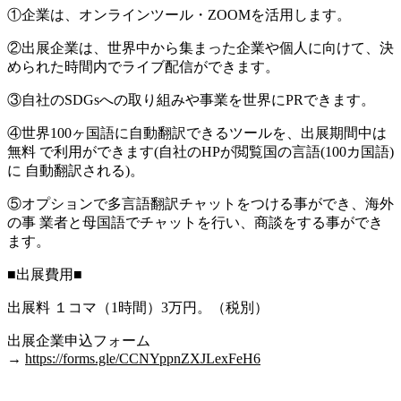
①企業は、オンラインツール・ZOOMを活用します。
②出展企業は、世界中から集まった企業や個人に向けて、決
められた時間内でライブ配信ができます。
③自社のSDGsへの取り組みや事業を世界にPRできます。
④世界100ヶ国語に自動翻訳できるツールを、出展期間中は
無料 で利用ができます(自社のHPが閲覧国の言語(100カ国語)
に 自動翻訳される)。
⑤オプションで多言語翻訳チャットをつける事ができ、海外
の事 業者と母国語でチャットを行い、商談をする事ができ
ます。
■出展費用■
出展料 １コマ（1時間）3万円。（税別）
出展企業申込フォーム
→
https://forms.gle/CCNYppnZXJLexFeH6