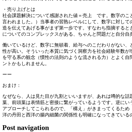
・売り上げとは
社会課題解決について感謝された値＝売上 です。数字のこ
言われました。）当事者の習熟レベルにして、数字に対して
造を伝えてあげる事がまず第一歩です。すなわち指摘すると
についてのコンプレックスがある、ちゃんと問題だと自分自
働いているけど、数字に無頓着、給与へのこだわりがない、
性が高い。そういった本質に気づく洞察力を社会経験年数が
を守る系の観念（慣性の法則のような流される力）とよく自
ントかもしれません。
ーー
おまけ：
なぜなら、人は見た目が九割といいますが、あれは噂的な話
葉、前頭葉は表情筋と密接に繋がっているようです。逆にい
アプローチしてこられるので、「構え」がきまってくるため
洋の丹田と西洋の腸内細菌の関係性も明確になってきている
Post navigation