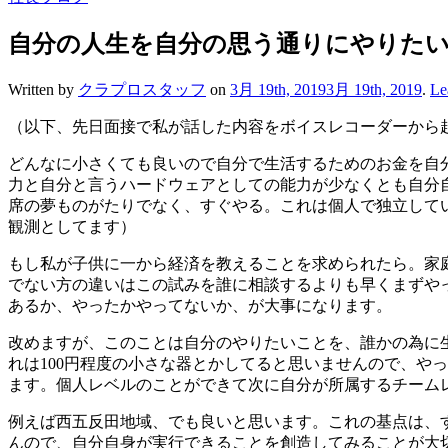
自分の人生を自分の思う通りにやりた
Written by
クラプロスタッフ
on
3月 19th, 2019
3月 19th, 2019
.
Le
（以下、先日面接で私が話した内容をボイスレコーダーから
どんなに小さくても良いので自分で生活するためのお金を自
力と自分と言うハードウェアとしての能力が少なくとも自分
席の夢ものがたりでなく、すぐやる。これは個人で独立して
観測としてます）
もし私が子供に一から経済を教えることを求められたら。家
でない方の違いはこの試みを誰に相談するよりも早くまずや
あるか、やったかやってないか、が大事になります。
改めますが、このことは自分のやりたいことを、誰かの為に
れは100円程度の小さな器とかしてると思いませんので、や
ます。個人レベルのことができて次に自分が所属するチーム
例えば西五反田地域、でも良いと思います。これの基点は、
んので、自分自身が実行できることを創造してみることが大