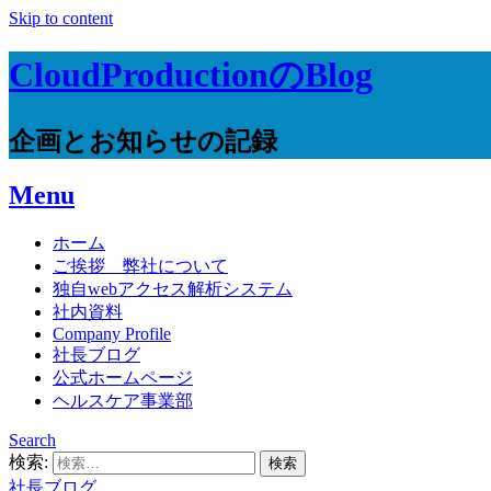
Skip to content
CloudProductionのBlog
企画とお知らせの記録
Menu
ホーム
ご挨拶 弊社について
独自webアクセス解析システム
社内資料
Company Profile
社長ブログ
公式ホームページ
ヘルスケア事業部
Search
検索:
社長ブログ