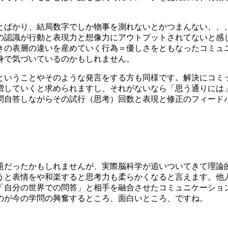
とばかり、結局数字でしか物事を測れないとかつまんない、、
の認識が行動と表現力と想像力にアウトプットされてないと感
きの表層の違いを産めていく行為＝優しさをともなったコミュ
身で気づいているのかもしれません。
ということやそのような発言をする方も同様です。解決にコミ
増していくと求められますし、それがないなら「思う通りには
問自答しながらその試行（思考）回数と表現と修正のフィード
題だったかもしれませんが、実際脳科学が追いついてきて理論
うと表情をや和楽すると思考力も柔らかくなると言えます。他
「自分の世界での問答」と相手を融合させたコミュニケーショ
のが今の学問の興奮するところ、面白いところ、ですね。