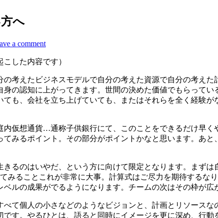
い方へ
ave a comment
起こした内容です）
分の考えたビジネスモデルで自分の考えた資源で自分の考えた
自身の認知に上がってきます。世間の決めた価値でもらってい
いても、会社を立ち上げていても、またはそれらを全く経験が
庭内仮想通貨…通称子供銀行にて、このことをできるだけ早く
ってみるポイント。その部分がポイントかなと思います。あと
生きるのはいやだ、という方に向けて限定となります。まずは
ってみることこれが非常に大事。計算式はご尽力を期待するな
レベルの成果がでるようになります。チームの次はその枠が広
すべて個人の小さなどのようなビジョンと、計画とリソースな
切です。やるひとは、語ると同時にイメージを更に深め、行動