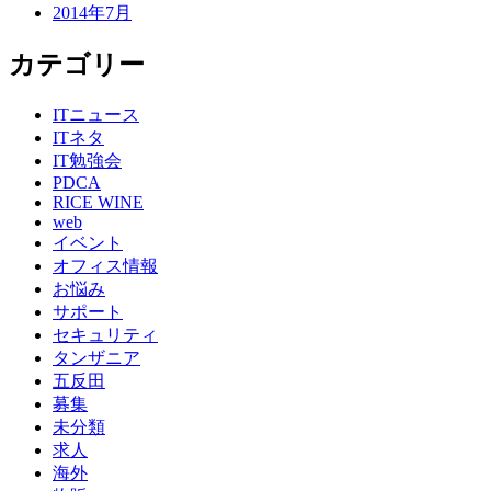
2014年7月
カテゴリー
ITニュース
ITネタ
IT勉強会
PDCA
RICE WINE
web
イベント
オフィス情報
お悩み
サポート
セキュリティ
タンザニア
五反田
募集
未分類
求人
海外